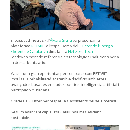
El passat dimecres 4, l’
Álvaro Sicilia
va presentar la
plataforma
RETABIT
a l’espai Demo del
Clúster de l’Energia
Eficient de Catalunya
dins la fira
Net Zero Tech
,
l’esdeveniment de referència en tecnologies i solucions per a
la descarbonització.
Va ser una gran oportunitat per compartir com RETABIT
impulsa la rehabilitació sostenible d’edificis amb eines
avançades basades en dades obertes, intel·ligència artificial i
participació ciutadana.
Gràcies al Clúster per l’espai i als assistents pel seu interès!
Seguim avançant cap a una Catalunya més eficient i
sostenible.