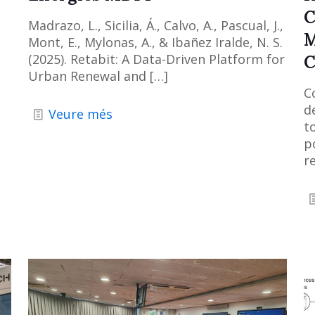
C
Madrazo, L., Sicilia, Á., Calvo, A., Pascual, J.,
M
Mont, E., Mylonas, A., & Ibañez Iralde, N. S.
(2025). Retabit: A Data-Driven Platform for
C
Urban Renewal and
[…]
C
d
Veure més
to
p
r