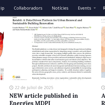
ip
Col·laboradors
Notícies
Events
22 de juliol de 2025
NEW article published in
A
Energies MDPI
R