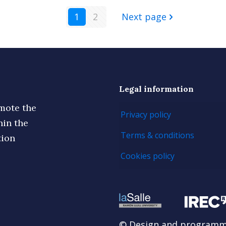
1
2
Next page
Legal information
omote the
Privacy policy
hin the
Terms & conditions
tion
Cookies policy
© Design and program