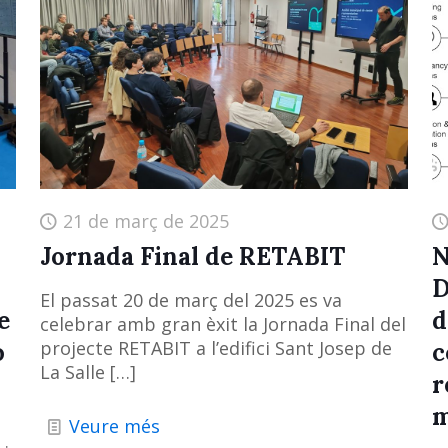
21 de març de 2025
Jornada Final de RETABIT
N
D
El passat 20 de març del 2025 es va
e
d
celebrar amb gran èxit la Jornada Final del
projecte RETABIT a l’edifici Sant Josep de
o
c
La Salle
[…]
r
m
Veure més