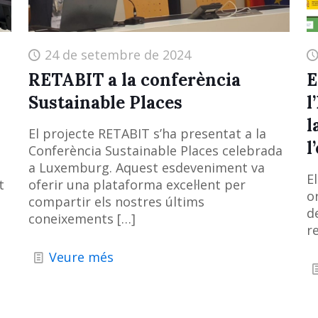
24 de setembre de 2024
RETABIT a la conferència
E
Sustainable Places
l
l
El projecte RETABIT s’ha presentat a la
l
Conferència Sustainable Places celebrada
a Luxemburg. Aquest esdeveniment va
E
t
oferir una plataforma excel·lent per
o
compartir els nostres últims
de
coneixements
[…]
r
Veure més