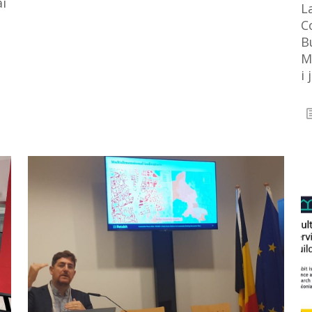
i
L
C
B
M
i 